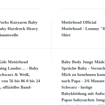
orks Kurzarm Baby
Motörhead Official
aby Hardrock Heavy
Motörhead - Lemmy "8
Baumwolle
Shirt
Kids Motörhead
Baby Body Junge Mädc
hing Louder… - Baby
Sprüche Baby - Versuc
Schwarz & Weiß,
Mich zu benehmen ko
von 56 bis 86 0 bis 24
nach Papa - 3/6 Monate
 offizielles Band-
Schwarz - lustige
Babykleidung mit Aufsc
Papas babysachen Jung