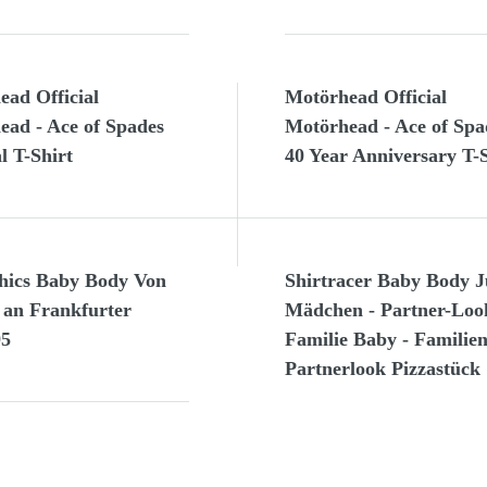
ead Official
Motörhead Official
ead - Ace of Spades
Motörhead - Ace of Spa
l T-Shirt
40 Year Anniversary T-S
hics Baby Body Von
Shirtracer Baby Body 
 an Frankfurter
Mädchen - Partner-Loo
95
Familie Baby - Familie
Partnerlook Pizzastück