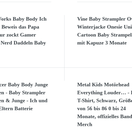
rks Baby Body Ich
Vine Baby Strampler Ov
r Beweis das Papa
Winterjacke Onesie Uni
nur zockt Gamer
Cartoon Baby Strampe
 Nerd Daddeln Baby
mit Kapuze 3 Monate
acer Baby Body Junge
Metal Kids Motörhead
n - Baby Strampler
Everything Louder… -
n & Junge - Ich und
T-Shirt, Schwarz, Größ
ltern Batterie
von 56 bis 86 0 bis 24
Monate, offizielles Band
Merch