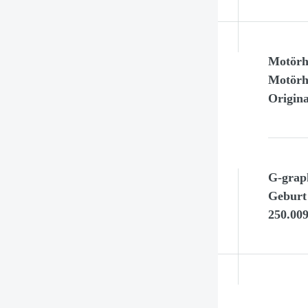
Motörh
Motörh
Origina
G-grap
Geburt
250.00