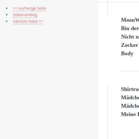
<< vorherige Seite
Seitenanfang
MoonWo
nächste Seite >>
Bin de
Nicht 
Zocker
Body
Shirtr
Mädche
Mädche
Meine E