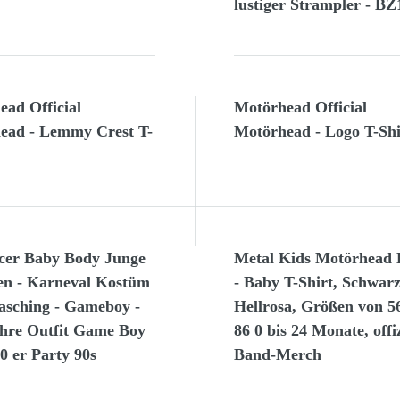
lustiger Strampler - BZ
ead Official
Motörhead Official
ead - Lemmy Crest T-
Motörhead - Logo T-Shi
acer Baby Body Junge
Metal Kids Motörhead 
n - Karneval Kostüm
- Baby T-Shirt, Schwar
asching - Gameboy -
Hellrosa, Größen von 56
ahre Outfit Game Boy
86 0 bis 24 Monate, offiz
0 er Party 90s
Band-Merch