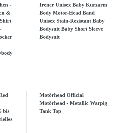
hen -
Irener Unisex Baby Kurzarm
en &
Body Motor-Head Band
Shirt
Unisex Stain-Resistant Baby
-
Bodysuit Baby Short Sleeve
ocker
Bodysuit
ybody
 Red
Motörhead Official
Motörhead - Metallic Warpig
 bis
Tank Top
ielles