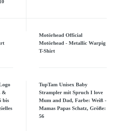
10
Motörhead Official
rt
Motörhead - Metallic Warpig
T-Shirt
Logo
TupTam Unisex Baby
z &
Strampler mit Spruch I love
 bis
Mum and Dad, Farbe: Weiß -
ielles
Mamas Papas Schatz, Größe:
56