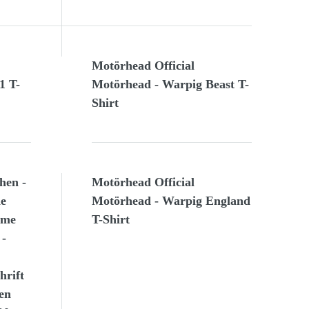
Motörhead Official
1 T-
Motörhead - Warpig Beast T-
Shirt
hen -
Motörhead Official
he
Motörhead - Warpig England
mme
T-Shirt
 -
hrift
en