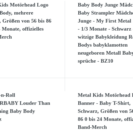
Kids Motörhead Logo
Baby Body Junge Mädc
 Body, mehrere
Baby Strampler Mädch
 Größen von 56 bis 86
Junge - My First Metal 
4 Monate, offizielles
- 1/3 Monate - Schwarz 
Merch
witzige Babykleidung R
Bodys babyklamotten
neugeboren Metall Bab
sprüche - BZ10
-n-Roll
Metal Kids Motörhead
BABY Louder Than
Banner - Baby T-Shirt,
hing Baby Body
Schwarz, Größen von 56
z
86 0 bis 24 Monate, offiz
Band-Merch