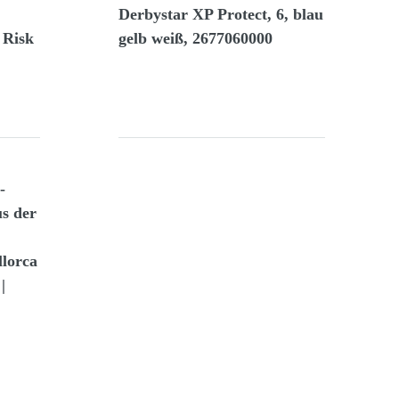
Derbystar XP Protect, 6, blau
 Risk
gelb weiß, 2677060000
-
us der
lorca
|