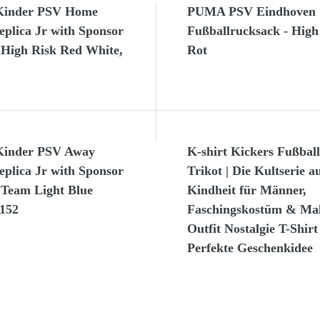
Kinder PSV Home
PUMA PSV Eindhoven
eplica Jr with Sponsor
Fußballrucksack - High
 High Risk Red White,
Rot
inder PSV Away
K-shirt Kickers Fußball
eplica Jr with Sponsor
Trikot | Die Kultserie a
 Team Light Blue
Kindheit für Männer,
 152
Faschingskostüm & Mal
Outfit Nostalgie T-Shirt 
Perfekte Geschenkidee