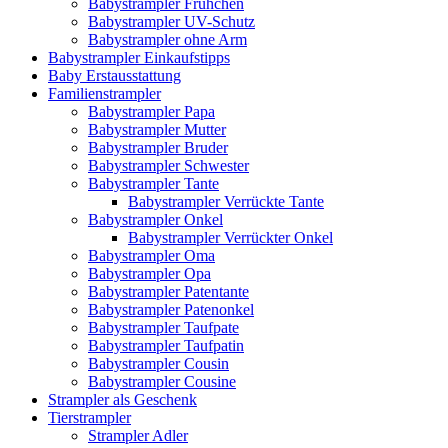
Babystrampler Frühchen
Babystrampler UV-Schutz
Babystrampler ohne Arm
Babystrampler Einkaufstipps
Baby Erstausstattung
Familienstrampler
Babystrampler Papa
Babystrampler Mutter
Babystrampler Bruder
Babystrampler Schwester
Babystrampler Tante
Babystrampler Verrückte Tante
Babystrampler Onkel
Babystrampler Verrückter Onkel
Babystrampler Oma
Babystrampler Opa
Babystrampler Patentante
Babystrampler Patenonkel
Babystrampler Taufpate
Babystrampler Taufpatin
Babystrampler Cousin
Babystrampler Cousine
Strampler als Geschenk
Tierstrampler
Strampler Adler