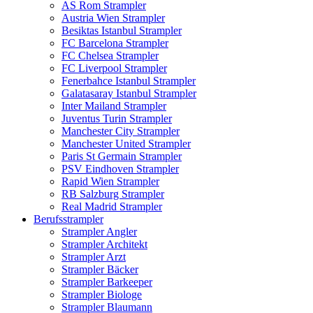
AS Rom Strampler
Austria Wien Strampler
Besiktas Istanbul Strampler
FC Barcelona Strampler
FC Chelsea Strampler
FC Liverpool Strampler
Fenerbahce Istanbul Strampler
Galatasaray Istanbul Strampler
Inter Mailand Strampler
Juventus Turin Strampler
Manchester City Strampler
Manchester United Strampler
Paris St Germain Strampler
PSV Eindhoven Strampler
Rapid Wien Strampler
RB Salzburg Strampler
Real Madrid Strampler
Berufsstrampler
Strampler Angler
Strampler Architekt
Strampler Arzt
Strampler Bäcker
Strampler Barkeeper
Strampler Biologe
Strampler Blaumann