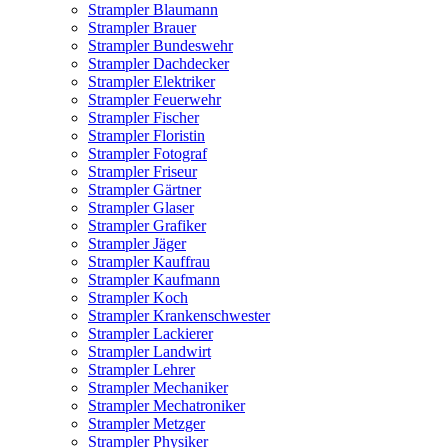
Strampler Blaumann
Strampler Brauer
Strampler Bundeswehr
Strampler Dachdecker
Strampler Elektriker
Strampler Feuerwehr
Strampler Fischer
Strampler Floristin
Strampler Fotograf
Strampler Friseur
Strampler Gärtner
Strampler Glaser
Strampler Grafiker
Strampler Jäger
Strampler Kauffrau
Strampler Kaufmann
Strampler Koch
Strampler Krankenschwester
Strampler Lackierer
Strampler Landwirt
Strampler Lehrer
Strampler Mechaniker
Strampler Mechatroniker
Strampler Metzger
Strampler Physiker