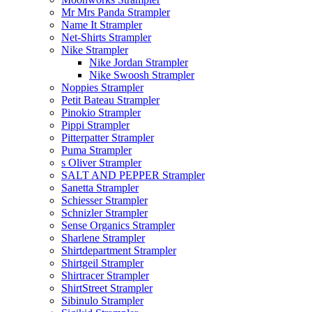
Mr Mrs Panda Strampler
Name It Strampler
Net-Shirts Strampler
Nike Strampler
Nike Jordan Strampler
Nike Swoosh Strampler
Noppies Strampler
Petit Bateau Strampler
Pinokio Strampler
Pippi Strampler
Pitterpatter Strampler
Puma Strampler
s Oliver Strampler
SALT AND PEPPER Strampler
Sanetta Strampler
Schiesser Strampler
Schnizler Strampler
Sense Organics Strampler
Sharlene Strampler
Shirtdepartment Strampler
Shirtgeil Strampler
Shirtracer Strampler
ShirtStreet Strampler
Sibinulo Strampler