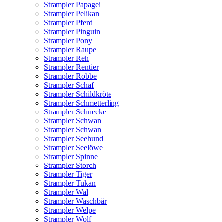
Strampler Papagei
Strampler Pelikan
Strampler Pferd
Strampler Pinguin
Strampler Pony
Strampler Raupe
Strampler Reh
Strampler Rentier
Strampler Robbe
Strampler Schaf
Strampler Schildkröte
Strampler Schmetterling
Strampler Schnecke
Strampler Schwan
Strampler Schwan
Strampler Seehund
Strampler Seelöwe
Strampler Spinne
Strampler Storch
Strampler Tiger
Strampler Tukan
Strampler Wal
Strampler Waschbär
Strampler Welpe
Strampler Wolf