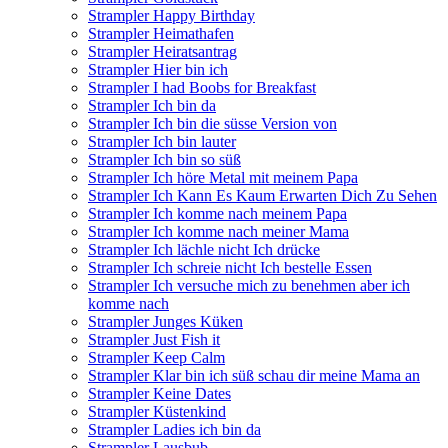
Strampler Happy Birthday
Strampler Heimathafen
Strampler Heiratsantrag
Strampler Hier bin ich
Strampler I had Boobs for Breakfast
Strampler Ich bin da
Strampler Ich bin die süsse Version von
Strampler Ich bin lauter
Strampler Ich bin so süß
Strampler Ich höre Metal mit meinem Papa
Strampler Ich Kann Es Kaum Erwarten Dich Zu Sehen
Strampler Ich komme nach meinem Papa
Strampler Ich komme nach meiner Mama
Strampler Ich lächle nicht Ich drücke
Strampler Ich schreie nicht Ich bestelle Essen
Strampler Ich versuche mich zu benehmen aber ich
komme nach
Strampler Junges Küken
Strampler Just Fish it
Strampler Keep Calm
Strampler Klar bin ich süß schau dir meine Mama an
Strampler Keine Dates
Strampler Küstenkind
Strampler Ladies ich bin da
Strampler Lausbub