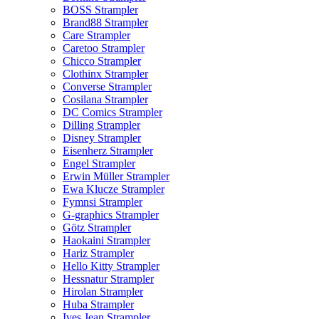
BOSS Strampler
Brand88 Strampler
Care Strampler
Caretoo Strampler
Chicco Strampler
Clothinx Strampler
Converse Strampler
Cosilana Strampler
DC Comics Strampler
Dilling Strampler
Disney Strampler
Eisenherz Strampler
Engel Strampler
Erwin Müller Strampler
Ewa Klucze Strampler
Fymnsi Strampler
G-graphics Strampler
Götz Strampler
Haokaini Strampler
Hariz Strampler
Hello Kitty Strampler
Hessnatur Strampler
Hirolan Strampler
Huba Strampler
Ives Jean Strampler