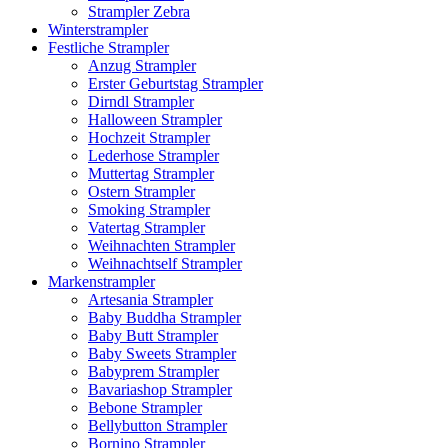
Strampler Zebra
Winterstrampler
Festliche Strampler
Anzug Strampler
Erster Geburtstag Strampler
Dirndl Strampler
Halloween Strampler
Hochzeit Strampler
Lederhose Strampler
Muttertag Strampler
Ostern Strampler
Smoking Strampler
Vatertag Strampler
Weihnachten Strampler
Weihnachtself Strampler
Markenstrampler
Artesania Strampler
Baby Buddha Strampler
Baby Butt Strampler
Baby Sweets Strampler
Babyprem Strampler
Bavariashop Strampler
Bebone Strampler
Bellybutton Strampler
Bornino Strampler