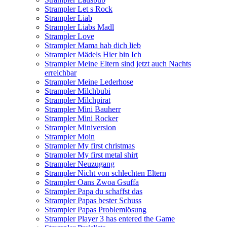
Strampler Let s Rock
Strampler Liab
Strampler Liabs Madl
Strampler Love
Strampler Mama hab dich lieb
Strampler Mädels Hier bin Ich
Strampler Meine Eltern sind jetzt auch Nachts
erreichbar
Strampler Meine Lederhose
Strampler Milchbubi
Strampler Milchpirat
Strampler Mini Bauherr
Strampler Mini Rocker
Strampler Miniversion
Strampler Moin
Strampler My first christmas
Strampler My first metal shirt
Strampler Neuzugang
Strampler Nicht von schlechten Eltern
Strampler Oans Zwoa Gsuffa
Strampler Papa du schaffst das
Strampler Papas bester Schuss
Strampler Papas Problemlösung
Strampler Player 3 has entered the Game