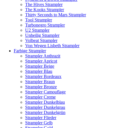
The Hives Strampler
The Kooks Strampler
Thirty Seconds to Mars Strampler
Tool Strampler
Turbonegro Strampler
U2 Strampler
Unheilig Strampler
Volbeat Strampler
Von Wegen Lisbeth Strampler
Farbige Strampler
Strampler Anthrazit
Strampler Apricot
Strampler Beige
Strampler Blau
Strampler Bordeaux
Strampler Braun
Strampler Bronze
Strampler Camouflage
Strampler Creme
Strampler Dunkelblau
Strampler Dunkelgrau
Strampler Dunkelgrün
Strampler Flieder
Strampler Gelb
Strampler Gold