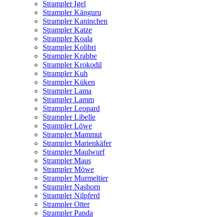
Strampler Igel
Strampler Känguru
Strampler Kaninchen
Strampler Katze
Strampler Koala
Strampler Kolibri
Strampler Krabbe
Strampler Krokodil
Strampler Kuh
Strampler Küken
Strampler Lama
Strampler Lamm
Strampler Leopard
Strampler Libelle
Strampler Löwe
Strampler Mammut
Strampler Marienkäfer
Strampler Maulwurf
Strampler Maus
Strampler Möwe
Strampler Murmeltier
Strampler Nashorn
Strampler Nilpferd
Strampler Otter
Strampler Panda