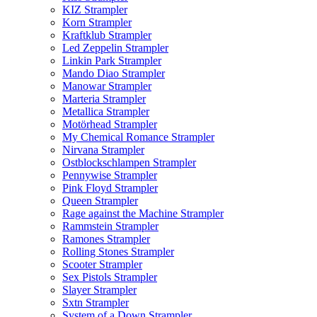
KIZ Strampler
Korn Strampler
Kraftklub Strampler
Led Zeppelin Strampler
Linkin Park Strampler
Mando Diao Strampler
Manowar Strampler
Marteria Strampler
Metallica Strampler
Motörhead Strampler
My Chemical Romance Strampler
Nirvana Strampler
Ostblockschlampen Strampler
Pennywise Strampler
Pink Floyd Strampler
Queen Strampler
Rage against the Machine Strampler
Rammstein Strampler
Ramones Strampler
Rolling Stones Strampler
Scooter Strampler
Sex Pistols Strampler
Slayer Strampler
Sxtn Strampler
System of a Down Strampler