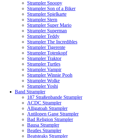
Strampler Snoopy
Strampler Son of a Biker
Strampler Spielkarte
Strampler Stern
Strampler Super Mario
Strampler Superman
Strampler Teddy
Strampler The Incredibles
Strampler Tigerente
Strampler Totenkopf
Strampler Traktor
Strampler Turtles
Strampler Vampir
Strampler Winnie Pooh
Strampler Wolke
Strampler Yoshi
Band Strampler
187 Straßenbande Strampler
ACDC Strampler
Alligatoah Strampler
Antilopen Gang Strampler
Bad Religion Strampler
Bausa Strampler
Beatles Strampler
Beatsteaks Strampler