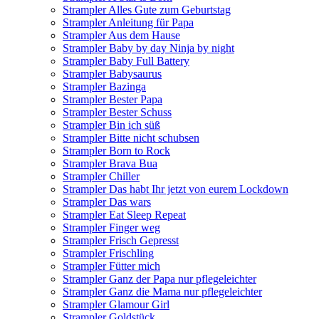
Strampler Alles Gute zum Geburtstag
Strampler Anleitung für Papa
Strampler Aus dem Hause
Strampler Baby by day Ninja by night
Strampler Baby Full Battery
Strampler Babysaurus
Strampler Bazinga
Strampler Bester Papa
Strampler Bester Schuss
Strampler Bin ich süß
Strampler Bitte nicht schubsen
Strampler Born to Rock
Strampler Brava Bua
Strampler Chiller
Strampler Das habt Ihr jetzt von eurem Lockdown
Strampler Das wars
Strampler Eat Sleep Repeat
Strampler Finger weg
Strampler Frisch Gepresst
Strampler Frischling
Strampler Fütter mich
Strampler Ganz der Papa nur pflegeleichter
Strampler Ganz die Mama nur pflegeleichter
Strampler Glamour Girl
Strampler Goldstück