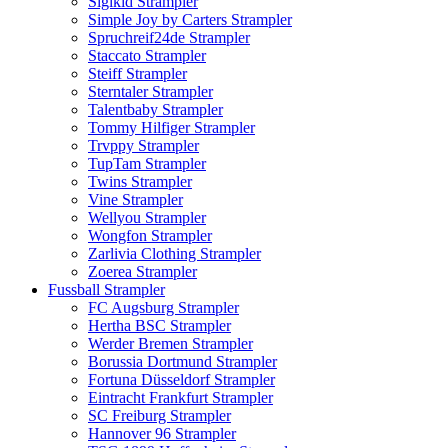
Sigikid Strampler
Simple Joy by Carters Strampler
Spruchreif24de Strampler
Staccato Strampler
Steiff Strampler
Sterntaler Strampler
Talentbaby Strampler
Tommy Hilfiger Strampler
Trvppy Strampler
TupTam Strampler
Twins Strampler
Vine Strampler
Wellyou Strampler
Wongfon Strampler
Zarlivia Clothing Strampler
Zoerea Strampler
Fussball Strampler
FC Augsburg Strampler
Hertha BSC Strampler
Werder Bremen Strampler
Borussia Dortmund Strampler
Fortuna Düsseldorf Strampler
Eintracht Frankfurt Strampler
SC Freiburg Strampler
Hannover 96 Strampler