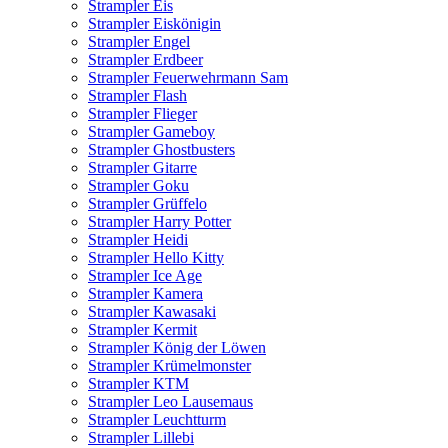
Strampler Eis
Strampler Eiskönigin
Strampler Engel
Strampler Erdbeer
Strampler Feuerwehrmann Sam
Strampler Flash
Strampler Flieger
Strampler Gameboy
Strampler Ghostbusters
Strampler Gitarre
Strampler Goku
Strampler Grüffelo
Strampler Harry Potter
Strampler Heidi
Strampler Hello Kitty
Strampler Ice Age
Strampler Kamera
Strampler Kawasaki
Strampler Kermit
Strampler König der Löwen
Strampler Krümelmonster
Strampler KTM
Strampler Leo Lausemaus
Strampler Leuchtturm
Strampler Lillebi