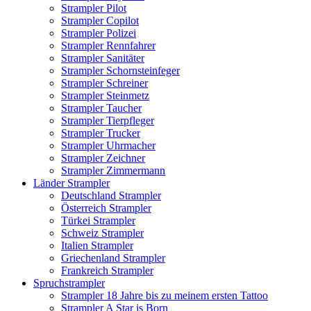
Strampler Pilot
Strampler Copilot
Strampler Polizei
Strampler Rennfahrer
Strampler Sanitäter
Strampler Schornsteinfeger
Strampler Schreiner
Strampler Steinmetz
Strampler Taucher
Strampler Tierpfleger
Strampler Trucker
Strampler Uhrmacher
Strampler Zeichner
Strampler Zimmermann
Länder Strampler
Deutschland Strampler
Österreich Strampler
Türkei Strampler
Schweiz Strampler
Italien Strampler
Griechenland Strampler
Frankreich Strampler
Spruchstrampler
Strampler 18 Jahre bis zu meinem ersten Tattoo
Strampler A Star is Born