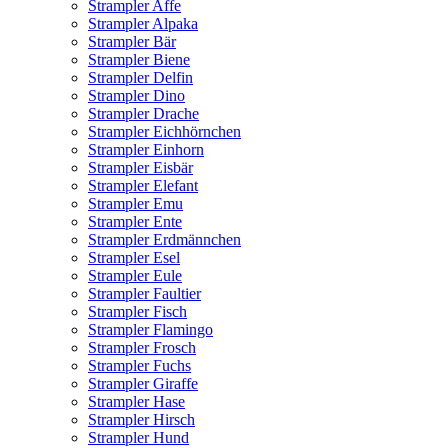
Strampler Affe
Strampler Alpaka
Strampler Bär
Strampler Biene
Strampler Delfin
Strampler Dino
Strampler Drache
Strampler Eichhörnchen
Strampler Einhorn
Strampler Eisbär
Strampler Elefant
Strampler Emu
Strampler Ente
Strampler Erdmännchen
Strampler Esel
Strampler Eule
Strampler Faultier
Strampler Fisch
Strampler Flamingo
Strampler Frosch
Strampler Fuchs
Strampler Giraffe
Strampler Hase
Strampler Hirsch
Strampler Hund