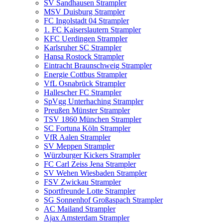
SV Sandhausen Strampler
MSV Duisburg Strampler
FC Ingolstadt 04 Strampler
1. FC Kaiserslautern Strampler
KFC Uerdingen Strampler
Karlsruher SC Strampler
Hansa Rostock Strampler
Eintracht Braunschweig Strampler
Energie Cottbus Strampler
VfL Osnabrück Strampler
Hallescher FC Strampler
SpVgg Unterhaching Strampler
Preußen Münster Strampler
TSV 1860 München Strampler
SC Fortuna Köln Strampler
VfR Aalen Strampler
SV Meppen Strampler
Würzburger Kickers Strampler
FC Carl Zeiss Jena Strampler
SV Wehen Wiesbaden Strampler
FSV Zwickau Strampler
Sportfreunde Lotte Strampler
SG Sonnenhof Großaspach Strampler
AC Mailand Strampler
Ajax Amsterdam Strampler