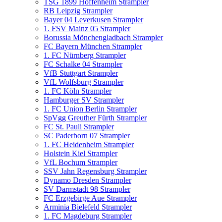
TSG 1899 Hoffenheim Strampler
RB Leipzig Strampler
Bayer 04 Leverkusen Strampler
1. FSV Mainz 05 Strampler
Borussia Mönchengladbach Strampler
FC Bayern München Strampler
1. FC Nürnberg Strampler
FC Schalke 04 Strampler
VfB Stuttgart Strampler
VfL Wolfsburg Strampler
1. FC Köln Strampler
Hamburger SV Strampler
1. FC Union Berlin Strampler
SpVgg Greuther Fürth Strampler
FC St. Pauli Strampler
SC Paderborn 07 Strampler
1. FC Heidenheim Strampler
Holstein Kiel Strampler
VfL Bochum Strampler
SSV Jahn Regensburg Strampler
Dynamo Dresden Strampler
SV Darmstadt 98 Strampler
FC Erzgebirge Aue Strampler
Arminia Bielefeld Strampler
1. FC Magdeburg Strampler