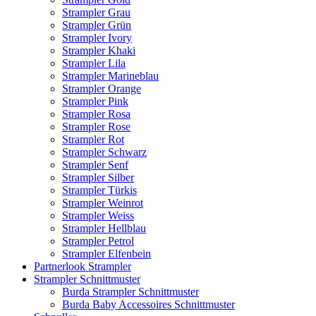
Strampler Grau
Strampler Grün
Strampler Ivory
Strampler Khaki
Strampler Lila
Strampler Marineblau
Strampler Orange
Strampler Pink
Strampler Rosa
Strampler Rose
Strampler Rot
Strampler Schwarz
Strampler Senf
Strampler Silber
Strampler Türkis
Strampler Weinrot
Strampler Weiss
Strampler Hellblau
Strampler Petrol
Strampler Elfenbein
Partnerlook Strampler
Strampler Schnittmuster
Burda Strampler Schnittmuster
Burda Baby Accessoires Schnittmuster