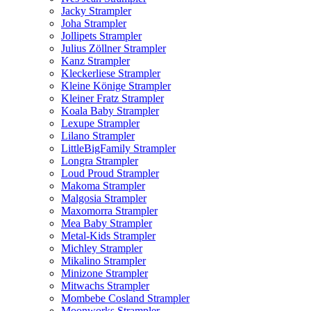
Jacky Strampler
Joha Strampler
Jollipets Strampler
Julius Zöllner Strampler
Kanz Strampler
Kleckerliese Strampler
Kleine Könige Strampler
Kleiner Fratz Strampler
Koala Baby Strampler
Lexupe Strampler
Lilano Strampler
LittleBigFamily Strampler
Longra Strampler
Loud Proud Strampler
Makoma Strampler
Malgosia Strampler
Maxomorra Strampler
Mea Baby Strampler
Metal-Kids Strampler
Michley Strampler
Mikalino Strampler
Minizone Strampler
Mitwachs Strampler
Mombebe Cosland Strampler
Moonworks Strampler