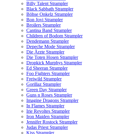
Billy Talent Strampler
Black Sabbath Strampler
Böhse Onkelz Strampler
Bon Jovi Strampler
Broilers Strampler
Cantina Band Strampler
Children of Bodom Strampler
Dendemann Strampler
Depeche Mode Strampler
Die Ärzte Strampler
Die Toten Hosen Strampler
Dropkick Murphys Strampler
Ed Sheeran Strampler
Foo Fighters Strampler
Freiwild Strampler
Gorillaz Strampler
Green Day Strampler
Guns n Roses Strampler
Imagine Dragons Strampler
In Flames Strampler
Irie Revoltes Strampler
Iron Maiden Strampler
Jennifer Rostock Strampler
Judas Priest Strampler
Kiss Strampler