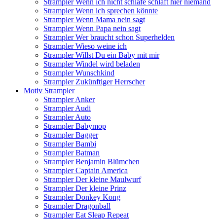
Strampler Wenn ich nicht schlafe schläft hier niemand
Strampler Wenn ich sprechen könnte
Strampler Wenn Mama nein sagt
Strampler Wenn Papa nein sagt
Strampler Wer braucht schon Superhelden
Strampler Wieso weine ich
Strampler Willst Du ein Baby mit mir
Strampler Windel wird beladen
Strampler Wunschkind
Strampler Zukünftiger Herrscher
Motiv Strampler
Strampler Anker
Strampler Audi
Strampler Auto
Strampler Babymop
Strampler Bagger
Strampler Bambi
Strampler Batman
Strampler Benjamin Blümchen
Strampler Captain America
Strampler Der kleine Maulwurf
Strampler Der kleine Prinz
Strampler Donkey Kong
Strampler Dragonball
Strampler Eat Sleap Repeat