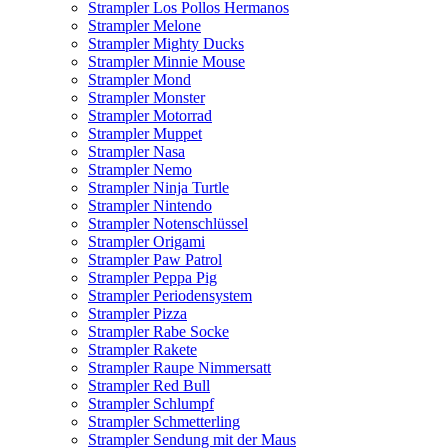
Strampler Los Pollos Hermanos
Strampler Melone
Strampler Mighty Ducks
Strampler Minnie Mouse
Strampler Mond
Strampler Monster
Strampler Motorrad
Strampler Muppet
Strampler Nasa
Strampler Nemo
Strampler Ninja Turtle
Strampler Nintendo
Strampler Notenschlüssel
Strampler Origami
Strampler Paw Patrol
Strampler Peppa Pig
Strampler Periodensystem
Strampler Pizza
Strampler Rabe Socke
Strampler Rakete
Strampler Raupe Nimmersatt
Strampler Red Bull
Strampler Schlumpf
Strampler Schmetterling
Strampler Sendung mit der Maus