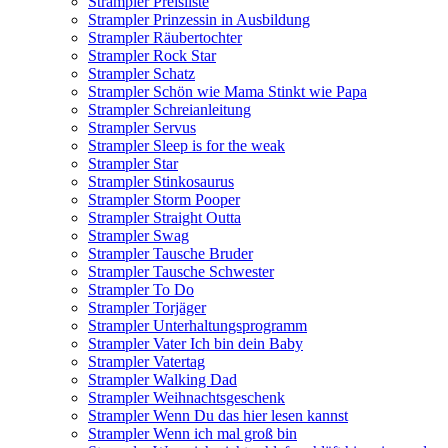
Strampler Preisliste
Strampler Prinzessin in Ausbildung
Strampler Räubertochter
Strampler Rock Star
Strampler Schatz
Strampler Schön wie Mama Stinkt wie Papa
Strampler Schreianleitung
Strampler Servus
Strampler Sleep is for the weak
Strampler Star
Strampler Stinkosaurus
Strampler Storm Pooper
Strampler Straight Outta
Strampler Swag
Strampler Tausche Bruder
Strampler Tausche Schwester
Strampler To Do
Strampler Torjäger
Strampler Unterhaltungsprogramm
Strampler Vater Ich bin dein Baby
Strampler Vatertag
Strampler Walking Dad
Strampler Weihnachtsgeschenk
Strampler Wenn Du das hier lesen kannst
Strampler Wenn ich mal groß bin