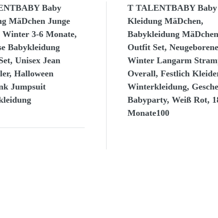
ENTBABY Baby
T TALENTBABY Baby
ng MäDchen Junge
Kleidung MäDchen,
l Winter 3-6 Monate,
Babykleidung MäDche
se Babykleidung
Outfit Set, Neugeboren
Set, Unisex Jean
Winter Langarm Stram
ler, Halloween
Overall, Festlich Kleide
nk Jumpsuit
Winterkleidung, Gesch
kleidung
Babyparty, Weiß Rot, 1
Monate100